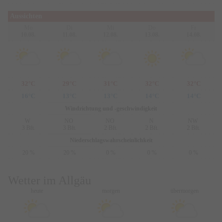
Aussichten
Mo
Di
Mi
Do
Fr
10.08.
11.08.
12.08.
13.08.
14.08.
32°C
29°C
31°C
32°C
32°C
16°C
13°C
13°C
14°C
14°C
Windrichtung und -geschwindigkeit
W
NO
NO
N
NW
3 Bft.
3 Bft.
2 Bft.
2 Bft.
2 Bft.
Niederschlagswahrscheinlichkeit
20 %
20 %
0 %
0 %
0 %
Wetter im Allgäu
heute
morgen
übermorgen