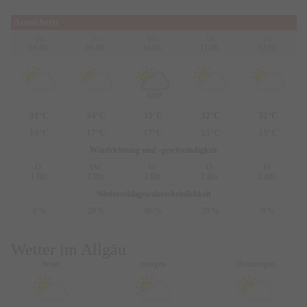
Aussichten
Sa
So
Mo
Di
Mi
08.08.
09.08.
10.08.
11.08.
12.08.
31°C
34°C
33°C
32°C
32°C
16°C
17°C
17°C
15°C
15°C
Windrichtung und -geschwindigkeit
O
SW
W
O
O
1 Bft.
2 Bft.
3 Bft.
2 Bft.
2 Bft.
Niederschlagswahrscheinlichkeit
0 %
20 %
60 %
20 %
0 %
Wetter im Allgäu
heute
morgen
übermorgen