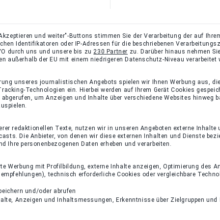
Akzeptieren und weiter"-Buttons stimmen Sie der Verarbeitung der auf Ihrem
lichen Identifikatoren oder IP-Adressen für die beschriebenen Verarbeitun
-GVO durch uns und unsere bis zu
230 Partner
zu. Darüber hinaus nehmen Sie
ten außerhalb der EU mit einem niedrigeren Datenschutz-Niveau verarbeitet
rung unseres journalistischen Angebots spielen wir Ihnen Werbung aus, di
racking-Technologien ein. Hierbei werden auf Ihrem Gerät Cookies gespeic
 abgerufen, um Anzeigen und Inhalte über verschiedene Websites hinweg ba
uspielen.
er redaktionellen Texte, nutzen wir in unseren Angeboten externe Inhalte 
dcasts. Die Anbieter, von denen wir diese externen Inhalten und Dienste bez
und Ihre personenbezogenen Daten erheben und verarbeiten.
rte Werbung mit Profilbildung, externe Inhalte anzeigen, Optimierung des
empfehlungen), technisch erforderliche Cookies oder vergleichbare Techno
peichern und/oder abrufen
halte, Anzeigen und Inhaltsmessungen, Erkenntnisse über Zielgruppen und