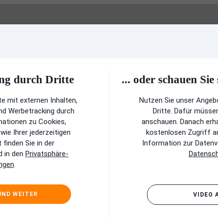
ng durch Dritte
... oder schauen Sie
e mit externen Inhalten,
Nutzen Sie unser Angeb
und Werbetracking durch
Dritte. Dafür müsse
rmationen zu Cookies,
anschauen. Danach erhal
ie Ihrer jederzeitigen
kostenlosen Zugriff a
finden Sie in der
Information zur Datenve
 in den
Privatsphäre-
Datensch
ungen
.
UND WEITER
VIDEO