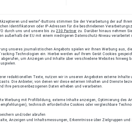
Akzeptieren und weiter"-Buttons stimmen Sie der Verarbeitung der auf Ihrem
lichen Identifikatoren oder IP-Adressen für die beschriebenen Verarbeitun
-GVO durch uns und unsere bis zu
230 Partner
zu. Darüber hinaus nehmen Sie
ten außerhalb der EU mit einem niedrigeren Datenschutz-Niveau verarbeitet
rung unseres journalistischen Angebots spielen wir Ihnen Werbung aus, di
racking-Technologien ein. Hierbei werden auf Ihrem Gerät Cookies gespeic
 abgerufen, um Anzeigen und Inhalte über verschiedene Websites hinweg ba
uspielen.
er redaktionellen Texte, nutzen wir in unseren Angeboten externe Inhalte 
dcasts. Die Anbieter, von denen wir diese externen Inhalten und Dienste bez
und Ihre personenbezogenen Daten erheben und verarbeiten.
rte Werbung mit Profilbildung, externe Inhalte anzeigen, Optimierung des
empfehlungen), technisch erforderliche Cookies oder vergleichbare Techno
peichern und/oder abrufen
halte, Anzeigen und Inhaltsmessungen, Erkenntnisse über Zielgruppen und