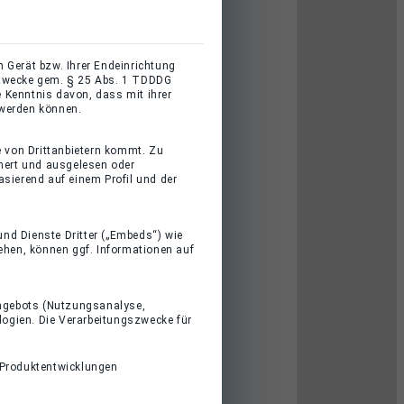
 Gerät bzw. Ihrer Endeinrichtung
gszwecke gem. § 25 Abs. 1 TDDDG
 Kenntnis davon, dass mit ihrer
 werden können.
e von Drittanbietern kommt. Zu
hert und ausgelesen oder
sierend auf einem Profil und der
und Dienste Dritter („Embeds“) wie
iehen, können ggf. Informationen auf
 Angebots (Nutzungsanalyse,
logien. Die Verarbeitungszwecke für
 Produktentwicklungen