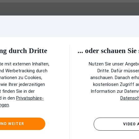
ng durch Dritte
... oder schauen Sie
e mit externen Inhalten,
Nutzen Sie unser Angeb
und Werbetracking durch
Dritte. Dafür müsse
rmationen zu Cookies,
anschauen. Danach erhal
ie Ihrer jederzeitigen
kostenlosen Zugriff a
finden Sie in der
Information zur Datenve
 in den
Privatsphäre-
Datensch
ungen
.
UND WEITER
VIDEO